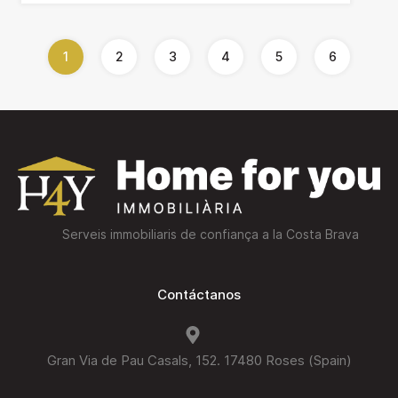
1
2
3
4
5
6
Serveis immobiliaris de confiança a la Costa Brava
Contáctanos
Gran Via de Pau Casals, 152. 17480 Roses (Spain)