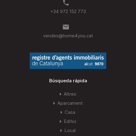
+34 972 152 773
vendes@home4you.cat
Búsqueda rápida
Altres
Aparcament
Casa
Edifici
Local