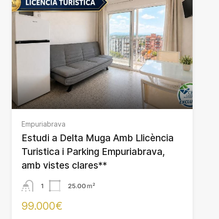
Empuriabrava
Estudi a Delta Muga Amb Llicència
Turistica i Parking Empuriabrava,
amb vistes clares**
1
25.00
m²
99.000€