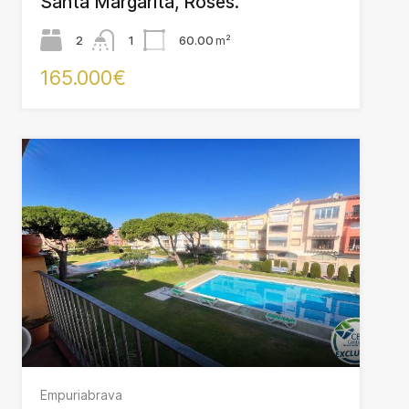
Santa Margarita, Roses.
2
1
60.00
m²
165.000€
Empuriabrava