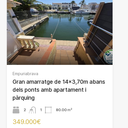
Empuriabrava
Gran amarratge de 14×3,70m abans
dels ponts amb apartament i
pàrquing
2
1
80.00
m²
349.000€