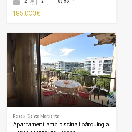
2
2
88.00
m²
195.000€
Roses (Santa Margarita)
Apartament amb piscina i pàrquing a