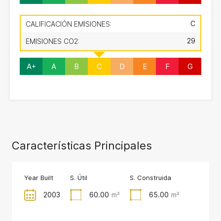
C
CALIFICACIÓN EMISIONES:
29
EMISIONES CO2:
A+
A
B
C
D
E
F
G
Características Principales
Year Built
S. Útil
S. Construida
2003
60.00
m²
65.00
m²