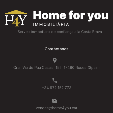
Serveis immobiliaris de confiança a la Costa Brava
Contáctanos
Gran Via de Pau Casals, 152. 17480 Roses (Spain)
+34 972 152 773
vendes@home4you.cat