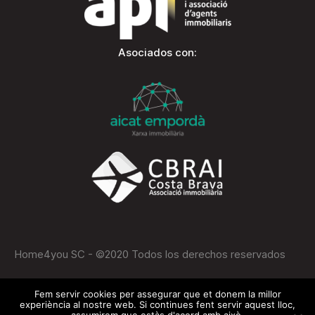
Asociados con:
Home4you SC - ©2020 Todos los derechos reservados
Hablamos català, castellano, français, english and
Fem servir cookies per assegurar que et donem la millor
experiència al nostre web. Si continues fent servir aquest lloc,
deutsche.