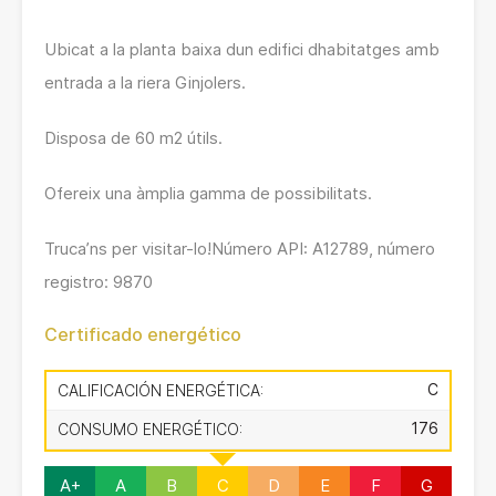
Ubicat a la planta baixa dun edifici dhabitatges amb
entrada a la riera Ginjolers.
Disposa de 60 m2 útils.
Ofereix una àmplia gamma de possibilitats.
Truca’ns per visitar-lo!Número API: A12789, número
registro: 9870
Certificado energético
C
CALIFICACIÓN ENERGÉTICA:
176
CONSUMO ENERGÉTICO:
A+
A
B
C
D
E
F
G