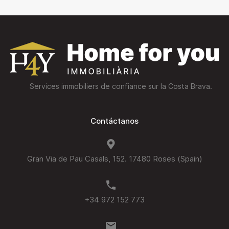
Services immobiliers de confiance sur la Costa Brava.
Contáctanos
Gran Via de Pau Casals, 152. 17480 Roses (Spain)
+34 972 152 773