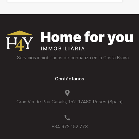
Servicios inmobiliarios de confianza en la Costa Brava.
Contáctanos
Gran Via de Pau Casals, 152. 17480 Roses (Spain)
+34 972 152 773