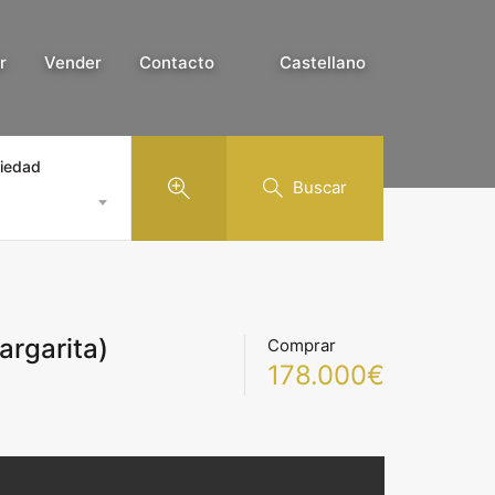
r
Vender
Contacto
Castellano
piedad
Buscar
argarita)
Comprar
178.000€