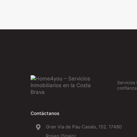
Servicios 
confianza
Contáctanos
Gran Via de Pau Casals, 152. 17480
Roses (Spain)