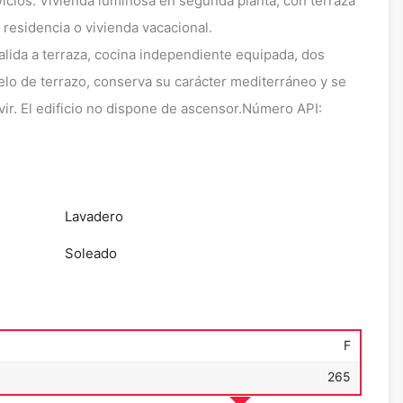
vicios. Vivienda luminosa en segunda planta, con terraza
 residencia o vivienda vacacional.
lida a terraza, cocina independiente equipada, dos
lo de terrazo, conserva su carácter mediterráneo y se
ivir. El edificio no dispone de ascensor.Número API:
Lavadero
Soleado
F
265