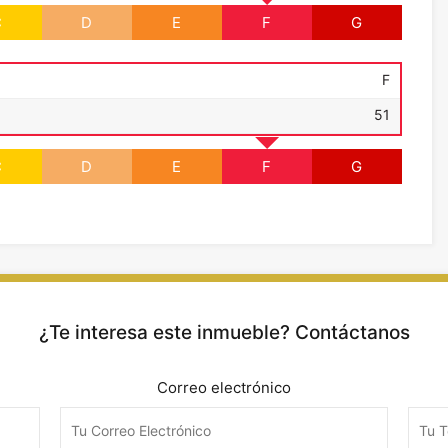
C
D
E
F
G
F
51
C
D
E
F
G
¿Te interesa este inmueble? Contáctanos
Correo electrónico