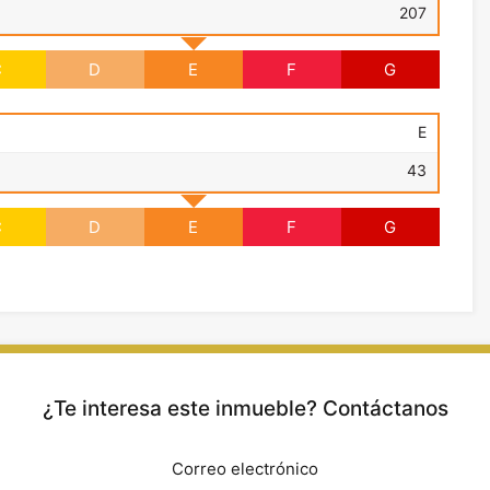
207
C
D
E
F
G
E
43
C
D
E
F
G
¿Te interesa este inmueble? Contáctanos
Correo electrónico