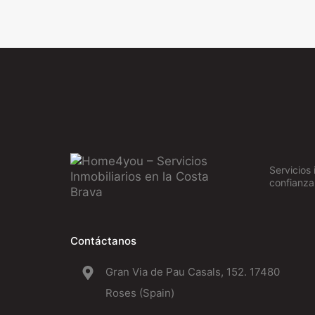
Servicios 
confianza
Contáctanos
Gran Via de Pau Casals, 152. 17480
Roses (Spain)