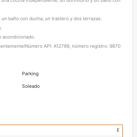
r, una cocina independiente, un dormitorio y un baño con
 un baño con ducha, un trastero y dos terrazas.
.
re acondicionado.
rgentemente!Número API: A12789, número registro: 9870
Parking
Soleado
E