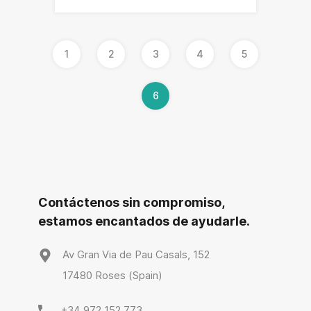
1
2
3
4
5
6
Contáctenos sin compromiso,
estamos encantados de ayudarle.
Av Gran Via de Pau Casals, 152
17480 Roses (Spain)
+34 972 152 773